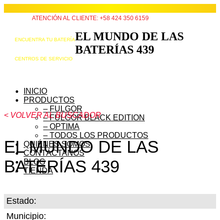
ATENCIÓN AL CLIENTE: +58 424 350 6159
EL MUNDO DE LAS
ENCUENTRA TU BATERÍA
BATERÍAS 439
CENTROS DE SERVICIO
INICIO
PRODUCTOS
– FULGOR
< VOLVER AL BUSCADOR
– FULGOR BLACK EDITION
– OPTIMA
– TODOS LOS PRODUCTOS
EL MUNDO DE LAS
QUIÉNES SOMOS
CONTÁCTANOS
BATERÍAS 439
BLOG
TIENDA
Estado:
Municipio: