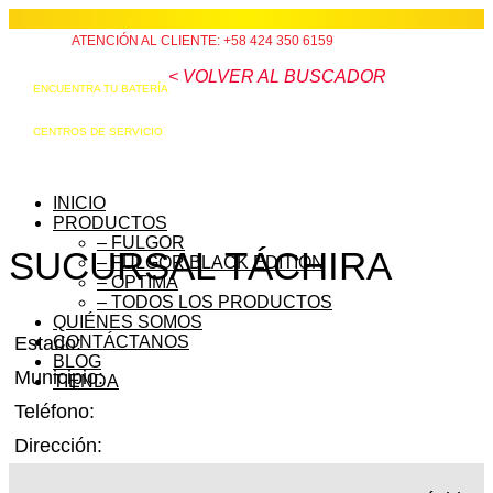
ATENCIÓN AL CLIENTE: +58 424 350 6159
< VOLVER AL BUSCADOR
ENCUENTRA TU BATERÍA
CENTROS DE SERVICIO
INICIO
PRODUCTOS
– FULGOR
SUCURSAL TÁCHIRA
– FULGOR BLACK EDITION
– OPTIMA
– TODOS LOS PRODUCTOS
QUIÉNES SOMOS
CONTÁCTANOS
Estado:
BLOG
Municipio:
TIENDA
Teléfono:
Dirección: