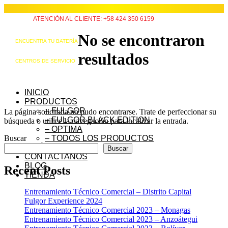
ATENCIÓN AL CLIENTE: +58 424 350 6159
No se encontraron
ENCUENTRA TU BATERÍA
resultados
CENTROS DE SERVICIO
INICIO
PRODUCTOS
– FULGOR
La página solicitada no pudo encontrarse. Trate de perfeccionar su
– FULGOR BLACK EDITION
búsqueda o utilice la navegación para localizar la entrada.
– OPTIMA
Buscar
– TODOS LOS PRODUCTOS
QUIÉNES SOMOS
Buscar
CONTÁCTANOS
BLOG
Recent Posts
TIENDA
Entrenamiento Técnico Comercial – Distrito Capital
Fulgor Experience 2024
Entrenamiento Técnico Comercial 2023 – Monagas
Entrenamiento Técnico Comercial 2023 – Anzoátegui