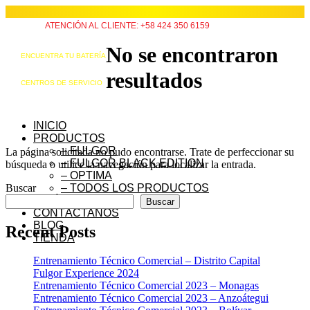
ATENCIÓN AL CLIENTE: +58 424 350 6159
No se encontraron
ENCUENTRA TU BATERÍA
resultados
CENTROS DE SERVICIO
INICIO
PRODUCTOS
– FULGOR
La página solicitada no pudo encontrarse. Trate de perfeccionar su
– FULGOR BLACK EDITION
búsqueda o utilice la navegación para localizar la entrada.
– OPTIMA
Buscar
– TODOS LOS PRODUCTOS
QUIÉNES SOMOS
Buscar
CONTÁCTANOS
BLOG
Recent Posts
TIENDA
Entrenamiento Técnico Comercial – Distrito Capital
Fulgor Experience 2024
Entrenamiento Técnico Comercial 2023 – Monagas
Entrenamiento Técnico Comercial 2023 – Anzoátegui