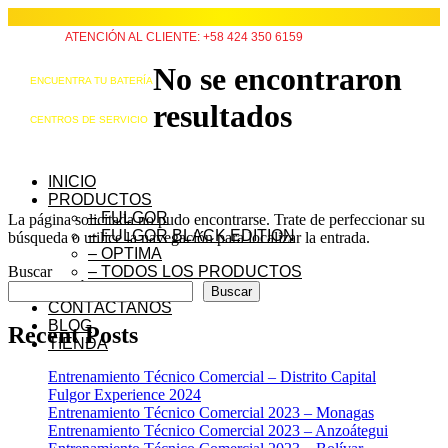
ATENCIÓN AL CLIENTE: +58 424 350 6159
No se encontraron
ENCUENTRA TU BATERÍA
resultados
CENTROS DE SERVICIO
INICIO
PRODUCTOS
– FULGOR
La página solicitada no pudo encontrarse. Trate de perfeccionar su
– FULGOR BLACK EDITION
búsqueda o utilice la navegación para localizar la entrada.
– OPTIMA
Buscar
– TODOS LOS PRODUCTOS
QUIÉNES SOMOS
Buscar
CONTÁCTANOS
BLOG
Recent Posts
TIENDA
Entrenamiento Técnico Comercial – Distrito Capital
Fulgor Experience 2024
Entrenamiento Técnico Comercial 2023 – Monagas
Entrenamiento Técnico Comercial 2023 – Anzoátegui