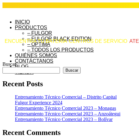
INICIO
PRODUCTOS
– FULGOR
– FULGOR BLACK EDITION
ENCUENTRA TU BATERÍA
CENTROS DE SERVICIO
ATE
– OPTIMA
– TODOS LOS PRODUCTOS
QUIÉNES SOMOS
CONTÁCTANOS
Buscar
BLOG
Buscar
TIENDA
Recent Posts
Entrenamiento Técnico Comercial – Distrito Capital
Fulgor Experience 2024
Entrenamiento Técnico Comercial 2023 – Monagas
Entrenamiento Técnico Comercial 2023 – Anzoátegui
Entrenamiento Técnico Comercial 2023 – Bolívar
Recent Comments