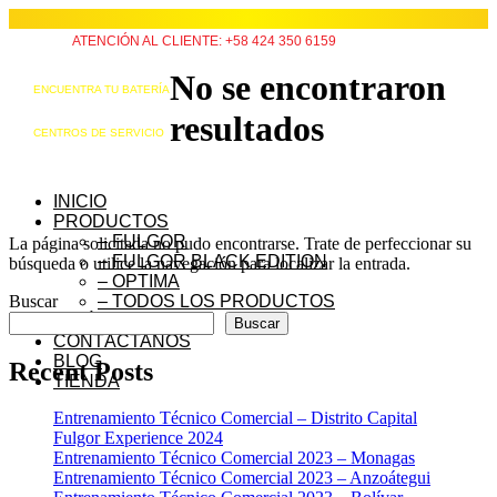
ATENCIÓN AL CLIENTE: +58 424 350 6159
No se encontraron
ENCUENTRA TU BATERÍA
resultados
CENTROS DE SERVICIO
INICIO
PRODUCTOS
– FULGOR
La página solicitada no pudo encontrarse. Trate de perfeccionar su
– FULGOR BLACK EDITION
búsqueda o utilice la navegación para localizar la entrada.
– OPTIMA
Buscar
– TODOS LOS PRODUCTOS
QUIÉNES SOMOS
Buscar
CONTÁCTANOS
BLOG
Recent Posts
TIENDA
Entrenamiento Técnico Comercial – Distrito Capital
Fulgor Experience 2024
Entrenamiento Técnico Comercial 2023 – Monagas
Entrenamiento Técnico Comercial 2023 – Anzoátegui