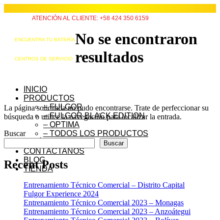
ATENCIÓN AL CLIENTE: +58 424 350 6159
No se encontraron
ENCUENTRA TU BATERÍA
resultados
CENTROS DE SERVICIO
INICIO
PRODUCTOS
– FULGOR
La página solicitada no pudo encontrarse. Trate de perfeccionar su
– FULGOR BLACK EDITION
búsqueda o utilice la navegación para localizar la entrada.
– OPTIMA
Buscar
– TODOS LOS PRODUCTOS
QUIÉNES SOMOS
Buscar
CONTÁCTANOS
BLOG
Recent Posts
TIENDA
Entrenamiento Técnico Comercial – Distrito Capital
Fulgor Experience 2024
Entrenamiento Técnico Comercial 2023 – Monagas
Entrenamiento Técnico Comercial 2023 – Anzoátegui