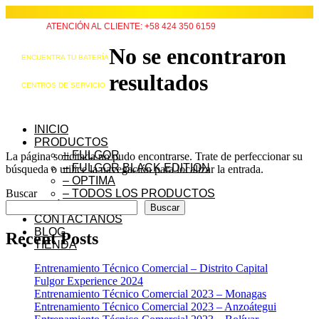
ATENCIÓN AL CLIENTE: +58 424 350 6159
No se encontraron
ENCUENTRA TU BATERÍA
resultados
CENTROS DE SERVICIO
INICIO
PRODUCTOS
– FULGOR
La página solicitada no pudo encontrarse. Trate de perfeccionar su
– FULGOR BLACK EDITION
búsqueda o utilice la navegación para localizar la entrada.
– OPTIMA
Buscar
– TODOS LOS PRODUCTOS
QUIÉNES SOMOS
Buscar
CONTÁCTANOS
BLOG
Recent Posts
TIENDA
Entrenamiento Técnico Comercial – Distrito Capital
Fulgor Experience 2024
Entrenamiento Técnico Comercial 2023 – Monagas
Entrenamiento Técnico Comercial 2023 – Anzoátegui