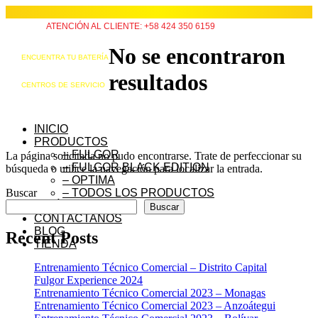
ATENCIÓN AL CLIENTE: +58 424 350 6159
No se encontraron
ENCUENTRA TU BATERÍA
resultados
CENTROS DE SERVICIO
INICIO
PRODUCTOS
– FULGOR
La página solicitada no pudo encontrarse. Trate de perfeccionar su
– FULGOR BLACK EDITION
búsqueda o utilice la navegación para localizar la entrada.
– OPTIMA
Buscar
– TODOS LOS PRODUCTOS
QUIÉNES SOMOS
Buscar
CONTÁCTANOS
BLOG
Recent Posts
TIENDA
Entrenamiento Técnico Comercial – Distrito Capital
Fulgor Experience 2024
Entrenamiento Técnico Comercial 2023 – Monagas
Entrenamiento Técnico Comercial 2023 – Anzoátegui