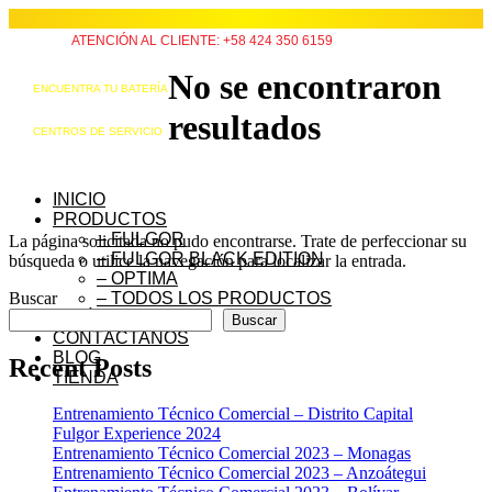
ATENCIÓN AL CLIENTE: +58 424 350 6159
No se encontraron
ENCUENTRA TU BATERÍA
resultados
CENTROS DE SERVICIO
INICIO
PRODUCTOS
– FULGOR
La página solicitada no pudo encontrarse. Trate de perfeccionar su
– FULGOR BLACK EDITION
búsqueda o utilice la navegación para localizar la entrada.
– OPTIMA
Buscar
– TODOS LOS PRODUCTOS
QUIÉNES SOMOS
Buscar
CONTÁCTANOS
BLOG
Recent Posts
TIENDA
Entrenamiento Técnico Comercial – Distrito Capital
Fulgor Experience 2024
Entrenamiento Técnico Comercial 2023 – Monagas
Entrenamiento Técnico Comercial 2023 – Anzoátegui