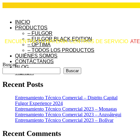
INICIO
PRODUCTOS
– FULGOR
– FULGOR BLACK EDITION
ENCUENTRA TU BATERÍA
CENTROS DE SERVICIO
ATE
– OPTIMA
– TODOS LOS PRODUCTOS
QUIÉNES SOMOS
CONTÁCTANOS
Buscar
BLOG
Buscar
TIENDA
Recent Posts
Entrenamiento Técnico Comercial – Distrito Capital
Fulgor Experience 2024
Entrenamiento Técnico Comercial 2023 – Monagas
Entrenamiento Técnico Comercial 2023 – Anzoátegui
Entrenamiento Técnico Comercial 2023 – Bolívar
Recent Comments