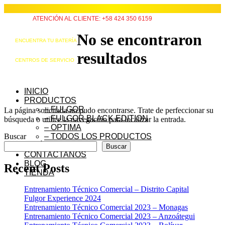
ATENCIÓN AL CLIENTE: +58 424 350 6159
No se encontraron
ENCUENTRA TU BATERÍA
resultados
CENTROS DE SERVICIO
INICIO
PRODUCTOS
– FULGOR
La página solicitada no pudo encontrarse. Trate de perfeccionar su
– FULGOR BLACK EDITION
búsqueda o utilice la navegación para localizar la entrada.
– OPTIMA
Buscar
– TODOS LOS PRODUCTOS
QUIÉNES SOMOS
Buscar
CONTÁCTANOS
BLOG
Recent Posts
TIENDA
Entrenamiento Técnico Comercial – Distrito Capital
Fulgor Experience 2024
Entrenamiento Técnico Comercial 2023 – Monagas
Entrenamiento Técnico Comercial 2023 – Anzoátegui