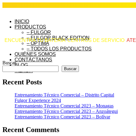
INICIO
PRODUCTOS
– FULGOR
– FULGOR BLACK EDITION
ENCUENTRA TU BATERÍA
CENTROS DE SERVICIO
ATE
– OPTIMA
– TODOS LOS PRODUCTOS
QUIÉNES SOMOS
CONTÁCTANOS
Buscar
BLOG
Buscar
TIENDA
Recent Posts
Entrenamiento Técnico Comercial – Distrito Capital
Fulgor Experience 2024
Entrenamiento Técnico Comercial 2023 – Monagas
Entrenamiento Técnico Comercial 2023 – Anzoátegui
Entrenamiento Técnico Comercial 2023 – Bolívar
Recent Comments