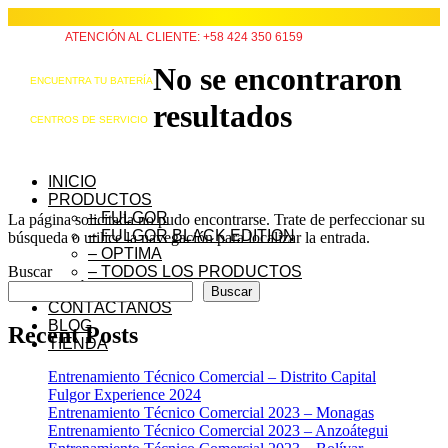
ATENCIÓN AL CLIENTE: +58 424 350 6159
No se encontraron
ENCUENTRA TU BATERÍA
resultados
CENTROS DE SERVICIO
INICIO
PRODUCTOS
– FULGOR
La página solicitada no pudo encontrarse. Trate de perfeccionar su
– FULGOR BLACK EDITION
búsqueda o utilice la navegación para localizar la entrada.
– OPTIMA
Buscar
– TODOS LOS PRODUCTOS
QUIÉNES SOMOS
Buscar
CONTÁCTANOS
BLOG
Recent Posts
TIENDA
Entrenamiento Técnico Comercial – Distrito Capital
Fulgor Experience 2024
Entrenamiento Técnico Comercial 2023 – Monagas
Entrenamiento Técnico Comercial 2023 – Anzoátegui