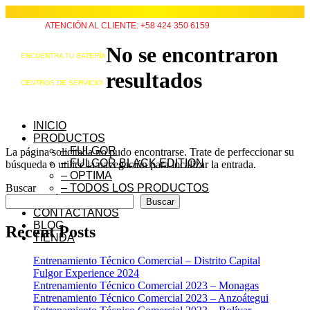
ATENCIÓN AL CLIENTE: +58 424 350 6159
No se encontraron
ENCUENTRA TU BATERÍA
resultados
CENTROS DE SERVICIO
INICIO
PRODUCTOS
– FULGOR
La página solicitada no pudo encontrarse. Trate de perfeccionar su
– FULGOR BLACK EDITION
búsqueda o utilice la navegación para localizar la entrada.
– OPTIMA
Buscar
– TODOS LOS PRODUCTOS
QUIÉNES SOMOS
Buscar
CONTÁCTANOS
BLOG
Recent Posts
TIENDA
Entrenamiento Técnico Comercial – Distrito Capital
Fulgor Experience 2024
Entrenamiento Técnico Comercial 2023 – Monagas
Entrenamiento Técnico Comercial 2023 – Anzoátegui