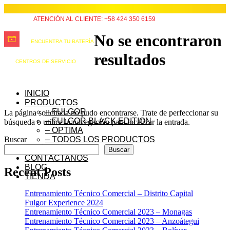
ATENCIÓN AL CLIENTE: +58 424 350 6159
No se encontraron
ENCUENTRA TU BATERÍA
resultados
CENTROS DE SERVICIO
INICIO
PRODUCTOS
– FULGOR
La página solicitada no pudo encontrarse. Trate de perfeccionar su
– FULGOR BLACK EDITION
búsqueda o utilice la navegación para localizar la entrada.
– OPTIMA
Buscar
– TODOS LOS PRODUCTOS
QUIÉNES SOMOS
Buscar
CONTÁCTANOS
BLOG
Recent Posts
TIENDA
Entrenamiento Técnico Comercial – Distrito Capital
Fulgor Experience 2024
Entrenamiento Técnico Comercial 2023 – Monagas
Entrenamiento Técnico Comercial 2023 – Anzoátegui