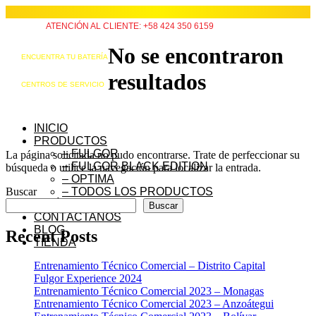
ATENCIÓN AL CLIENTE: +58 424 350 6159
No se encontraron
ENCUENTRA TU BATERÍA
resultados
CENTROS DE SERVICIO
INICIO
PRODUCTOS
– FULGOR
La página solicitada no pudo encontrarse. Trate de perfeccionar su
– FULGOR BLACK EDITION
búsqueda o utilice la navegación para localizar la entrada.
– OPTIMA
Buscar
– TODOS LOS PRODUCTOS
QUIÉNES SOMOS
Buscar
CONTÁCTANOS
BLOG
Recent Posts
TIENDA
Entrenamiento Técnico Comercial – Distrito Capital
Fulgor Experience 2024
Entrenamiento Técnico Comercial 2023 – Monagas
Entrenamiento Técnico Comercial 2023 – Anzoátegui