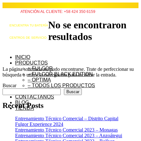
ATENCIÓN AL CLIENTE: +58 424 350 6159
No se encontraron
ENCUENTRA TU BATERÍA
resultados
CENTROS DE SERVICIO
INICIO
PRODUCTOS
– FULGOR
La página solicitada no pudo encontrarse. Trate de perfeccionar su
– FULGOR BLACK EDITION
búsqueda o utilice la navegación para localizar la entrada.
– OPTIMA
Buscar
– TODOS LOS PRODUCTOS
QUIÉNES SOMOS
Buscar
CONTÁCTANOS
BLOG
Recent Posts
TIENDA
Entrenamiento Técnico Comercial – Distrito Capital
Fulgor Experience 2024
Entrenamiento Técnico Comercial 2023 – Monagas
Entrenamiento Técnico Comercial 2023 – Anzoátegui