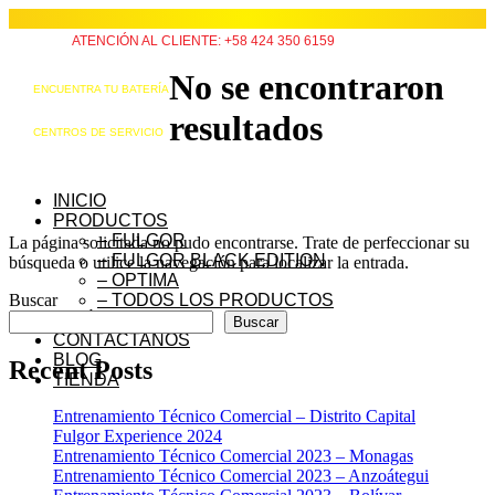
ATENCIÓN AL CLIENTE: +58 424 350 6159
No se encontraron
ENCUENTRA TU BATERÍA
resultados
CENTROS DE SERVICIO
INICIO
PRODUCTOS
– FULGOR
La página solicitada no pudo encontrarse. Trate de perfeccionar su
– FULGOR BLACK EDITION
búsqueda o utilice la navegación para localizar la entrada.
– OPTIMA
Buscar
– TODOS LOS PRODUCTOS
QUIÉNES SOMOS
Buscar
CONTÁCTANOS
BLOG
Recent Posts
TIENDA
Entrenamiento Técnico Comercial – Distrito Capital
Fulgor Experience 2024
Entrenamiento Técnico Comercial 2023 – Monagas
Entrenamiento Técnico Comercial 2023 – Anzoátegui