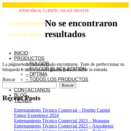
ATENCIÓN AL CLIENTE: +58 424 350 6159
No se encontraron
ENCUENTRA TU BATERÍA
resultados
CENTROS DE SERVICIO
INICIO
PRODUCTOS
– FULGOR
La página solicitada no pudo encontrarse. Trate de perfeccionar su
– FULGOR BLACK EDITION
búsqueda o utilice la navegación para localizar la entrada.
– OPTIMA
Buscar
– TODOS LOS PRODUCTOS
QUIÉNES SOMOS
Buscar
CONTÁCTANOS
BLOG
Recent Posts
TIENDA
Entrenamiento Técnico Comercial – Distrito Capital
Fulgor Experience 2024
Entrenamiento Técnico Comercial 2023 – Monagas
Entrenamiento Técnico Comercial 2023 – Anzoátegui