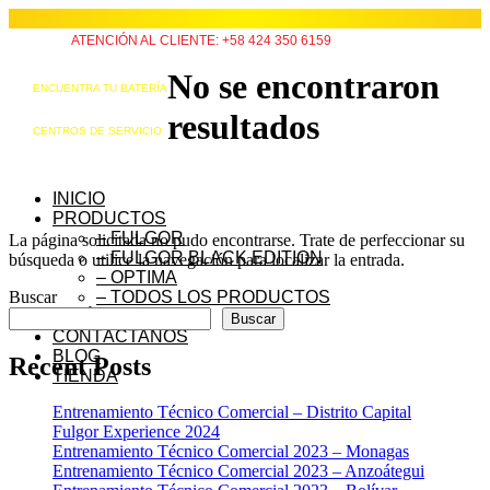
ATENCIÓN AL CLIENTE: +58 424 350 6159
No se encontraron
ENCUENTRA TU BATERÍA
resultados
CENTROS DE SERVICIO
INICIO
PRODUCTOS
– FULGOR
La página solicitada no pudo encontrarse. Trate de perfeccionar su
– FULGOR BLACK EDITION
búsqueda o utilice la navegación para localizar la entrada.
– OPTIMA
Buscar
– TODOS LOS PRODUCTOS
QUIÉNES SOMOS
Buscar
CONTÁCTANOS
BLOG
Recent Posts
TIENDA
Entrenamiento Técnico Comercial – Distrito Capital
Fulgor Experience 2024
Entrenamiento Técnico Comercial 2023 – Monagas
Entrenamiento Técnico Comercial 2023 – Anzoátegui