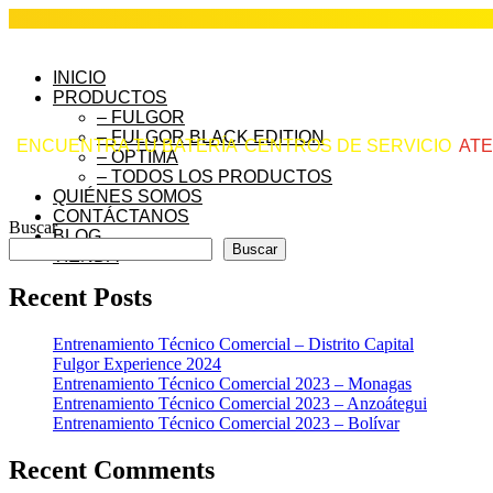
INICIO
PRODUCTOS
– FULGOR
– FULGOR BLACK EDITION
ENCUENTRA TU BATERÍA
CENTROS DE SERVICIO
ATE
– OPTIMA
– TODOS LOS PRODUCTOS
QUIÉNES SOMOS
CONTÁCTANOS
Buscar
BLOG
Buscar
TIENDA
Recent Posts
Entrenamiento Técnico Comercial – Distrito Capital
Fulgor Experience 2024
Entrenamiento Técnico Comercial 2023 – Monagas
Entrenamiento Técnico Comercial 2023 – Anzoátegui
Entrenamiento Técnico Comercial 2023 – Bolívar
Recent Comments