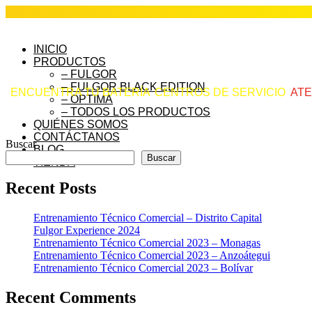
INICIO
PRODUCTOS
– FULGOR
– FULGOR BLACK EDITION
ENCUENTRA TU BATERÍA
CENTROS DE SERVICIO
ATE
– OPTIMA
– TODOS LOS PRODUCTOS
QUIÉNES SOMOS
CONTÁCTANOS
Buscar
BLOG
Buscar
TIENDA
Recent Posts
Entrenamiento Técnico Comercial – Distrito Capital
Fulgor Experience 2024
Entrenamiento Técnico Comercial 2023 – Monagas
Entrenamiento Técnico Comercial 2023 – Anzoátegui
Entrenamiento Técnico Comercial 2023 – Bolívar
Recent Comments