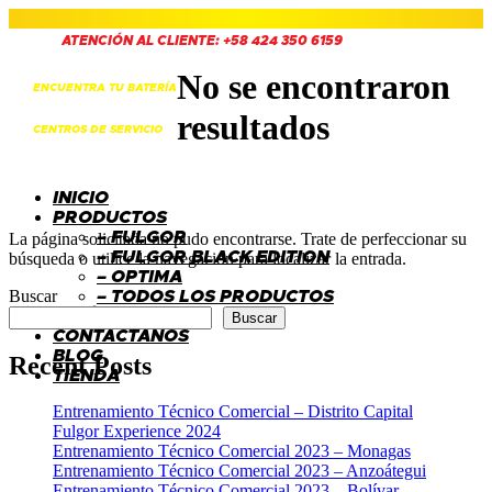
ATENCIÓN AL CLIENTE: +58 424 350 6159
No se encontraron
ENCUENTRA TU BATERÍA
resultados
CENTROS DE SERVICIO
INICIO
PRODUCTOS
– FULGOR
La página solicitada no pudo encontrarse. Trate de perfeccionar su
– FULGOR BLACK EDITION
búsqueda o utilice la navegación para localizar la entrada.
– OPTIMA
Buscar
– TODOS LOS PRODUCTOS
QUIÉNES SOMOS
Buscar
CONTÁCTANOS
BLOG
Recent Posts
TIENDA
Entrenamiento Técnico Comercial – Distrito Capital
Fulgor Experience 2024
Entrenamiento Técnico Comercial 2023 – Monagas
Entrenamiento Técnico Comercial 2023 – Anzoátegui
Entrenamiento Técnico Comercial 2023 – Bolívar