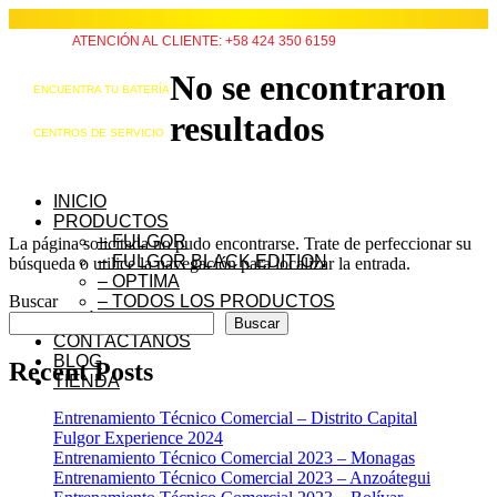
ATENCIÓN AL CLIENTE: +58 424 350 6159
No se encontraron
ENCUENTRA TU BATERÍA
resultados
CENTROS DE SERVICIO
INICIO
PRODUCTOS
– FULGOR
La página solicitada no pudo encontrarse. Trate de perfeccionar su
– FULGOR BLACK EDITION
búsqueda o utilice la navegación para localizar la entrada.
– OPTIMA
Buscar
– TODOS LOS PRODUCTOS
QUIÉNES SOMOS
Buscar
CONTÁCTANOS
BLOG
Recent Posts
TIENDA
Entrenamiento Técnico Comercial – Distrito Capital
Fulgor Experience 2024
Entrenamiento Técnico Comercial 2023 – Monagas
Entrenamiento Técnico Comercial 2023 – Anzoátegui