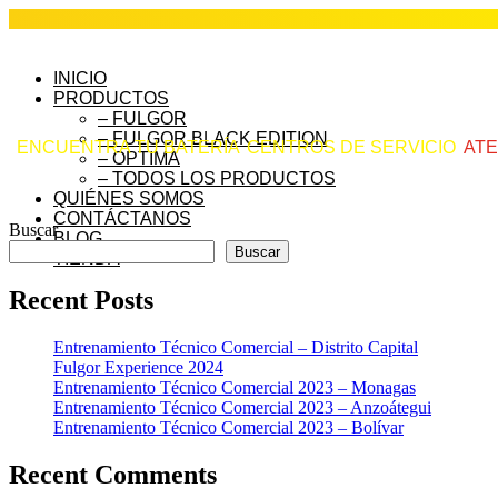
INICIO
PRODUCTOS
– FULGOR
– FULGOR BLACK EDITION
ENCUENTRA TU BATERÍA
CENTROS DE SERVICIO
ATE
– OPTIMA
– TODOS LOS PRODUCTOS
QUIÉNES SOMOS
CONTÁCTANOS
Buscar
BLOG
Buscar
TIENDA
Recent Posts
Entrenamiento Técnico Comercial – Distrito Capital
Fulgor Experience 2024
Entrenamiento Técnico Comercial 2023 – Monagas
Entrenamiento Técnico Comercial 2023 – Anzoátegui
Entrenamiento Técnico Comercial 2023 – Bolívar
Recent Comments