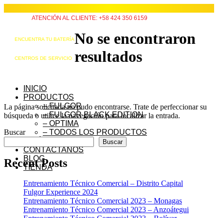
ATENCIÓN AL CLIENTE: +58 424 350 6159
No se encontraron
ENCUENTRA TU BATERÍA
resultados
CENTROS DE SERVICIO
INICIO
PRODUCTOS
– FULGOR
La página solicitada no pudo encontrarse. Trate de perfeccionar su
– FULGOR BLACK EDITION
búsqueda o utilice la navegación para localizar la entrada.
– OPTIMA
Buscar
– TODOS LOS PRODUCTOS
QUIÉNES SOMOS
Buscar
CONTÁCTANOS
BLOG
Recent Posts
TIENDA
Entrenamiento Técnico Comercial – Distrito Capital
Fulgor Experience 2024
Entrenamiento Técnico Comercial 2023 – Monagas
Entrenamiento Técnico Comercial 2023 – Anzoátegui