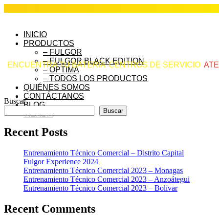
INICIO
PRODUCTOS
– FULGOR
– FULGOR BLACK EDITION
ENCUENTRA TU BATERÍA
CENTROS DE SERVICIO
ATE
– OPTIMA
– TODOS LOS PRODUCTOS
QUIÉNES SOMOS
CONTÁCTANOS
Buscar
BLOG
Buscar
TIENDA
Recent Posts
Entrenamiento Técnico Comercial – Distrito Capital
Fulgor Experience 2024
Entrenamiento Técnico Comercial 2023 – Monagas
Entrenamiento Técnico Comercial 2023 – Anzoátegui
Entrenamiento Técnico Comercial 2023 – Bolívar
Recent Comments