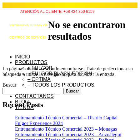
ATENCIÓN AL CLIENTE: +58 424 350 6159
No se encontraron
ENCUENTRA TU BATERÍA
resultados
CENTROS DE SERVICIO
INICIO
PRODUCTOS
– FULGOR
La página solicitada no pudo encontrarse. Trate de perfeccionar su
– FULGOR BLACK EDITION
búsqueda o utilice la navegación para localizar la entrada.
– OPTIMA
Buscar
– TODOS LOS PRODUCTOS
QUIÉNES SOMOS
Buscar
CONTÁCTANOS
BLOG
Recent Posts
TIENDA
Entrenamiento Técnico Comercial – Distrito Capital
Fulgor Experience 2024
Entrenamiento Técnico Comercial 2023 – Monagas
Entrenamiento Técnico Comercial 2023 – Anzoátegui