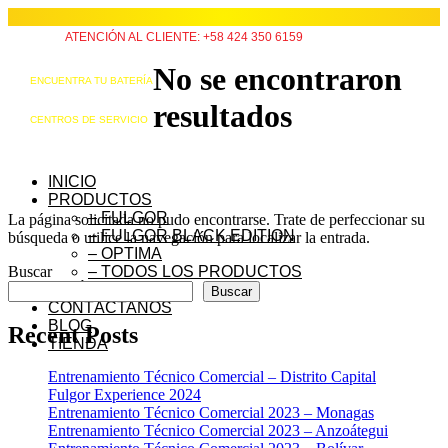
ATENCIÓN AL CLIENTE: +58 424 350 6159
No se encontraron
ENCUENTRA TU BATERÍA
resultados
CENTROS DE SERVICIO
INICIO
PRODUCTOS
– FULGOR
La página solicitada no pudo encontrarse. Trate de perfeccionar su
– FULGOR BLACK EDITION
búsqueda o utilice la navegación para localizar la entrada.
– OPTIMA
Buscar
– TODOS LOS PRODUCTOS
QUIÉNES SOMOS
Buscar
CONTÁCTANOS
BLOG
Recent Posts
TIENDA
Entrenamiento Técnico Comercial – Distrito Capital
Fulgor Experience 2024
Entrenamiento Técnico Comercial 2023 – Monagas
Entrenamiento Técnico Comercial 2023 – Anzoátegui