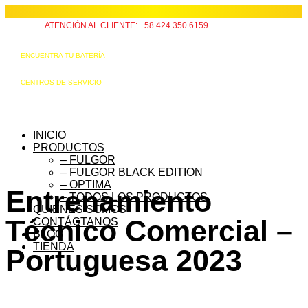
ATENCIÓN AL CLIENTE: +58 424 350 6159
ENCUENTRA TU BATERÍA
CENTROS DE SERVICIO
INICIO
PRODUCTOS
– FULGOR
– FULGOR BLACK EDITION
– OPTIMA
Entrenamiento
– TODOS LOS PRODUCTOS
QUIÉNES SOMOS
Técnico Comercial –
CONTÁCTANOS
BLOG
TIENDA
Portuguesa 2023