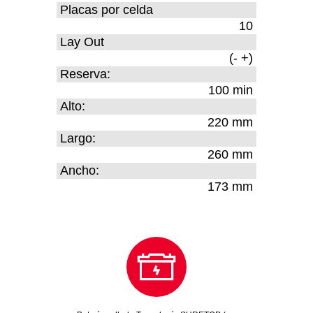
Placas por celda
10
Lay Out
(- +)
Reserva:
100 min
Alto:
220 mm
Largo:
260 mm
Ancho:
173 mm